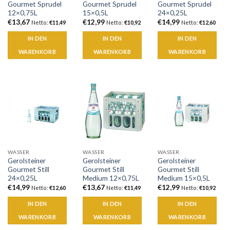
Gourmet Sprudel
Gourmet Sprudel
Gourmet Sprudel
12×0,75L
15×0,5L
24×0,25L
€
13,67
€
12,99
€
14,99
Netto:
€
11,49
Netto:
€
10,92
Netto:
€
12,60
IN DEN
IN DEN
IN DEN
WARENKORB
WARENKORB
WARENKORB
WASSER
WASSER
WASSER
Gerolsteiner
Gerolsteiner
Gerolsteiner
Gourmet Still
Gourmet Still
Gourmet Still
24×0,25L
Medium 12×0,75L
Medium 15×0,5L
€
14,99
€
13,67
€
12,99
Netto:
€
12,60
Netto:
€
11,49
Netto:
€
10,92
IN DEN
IN DEN
IN DEN
WARENKORB
WARENKORB
WARENKORB