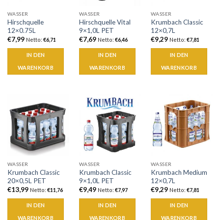
WASSER
WASSER
WASSER
Hirschquelle
Hirschquelle Vital
Krumbach Classic
12×0.75L
9×1,0L PET
12×0,7L
€
7,99
€
7,69
€
9,29
Netto:
€
6,71
Netto:
€
6,46
Netto:
€
7,81
IN DEN
IN DEN
IN DEN
WARENKORB
WARENKORB
WARENKORB
WASSER
WASSER
WASSER
Krumbach Classic
Krumbach Classic
Krumbach Medium
20×0,5L PET
9×1,0L PET
12×0,7L
€
13,99
€
9,49
€
9,29
Netto:
€
11,76
Netto:
€
7,97
Netto:
€
7,81
IN DEN
IN DEN
IN DEN
WARENKORB
WARENKORB
WARENKORB