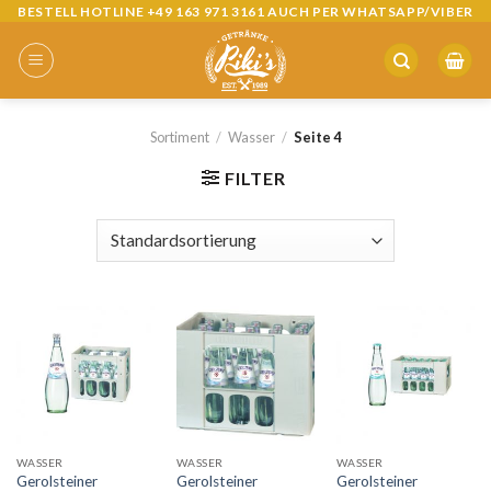
BESTELL HOTLINE +49 163 971 3161 AUCH PER WHATSAPP/VIBER
Skip
to
content
Sortiment
/
Wasser
/
Seite 4
FILTER
WASSER
WASSER
WASSER
Gerolsteiner
Gerolsteiner
Gerolsteiner