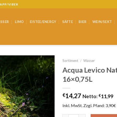
SAPP/VIBER
SSER
LIMO
EISTEE/ENERGY
SÄFTE
BIER
WEIN/SEKT
Sortiment
/
Wasser
Acqua Levico Na
16×0,75L
14,27
€
Netto:
€
11,99
Inkl. MwSt. Zzgl. Pfand: 3,90€ 