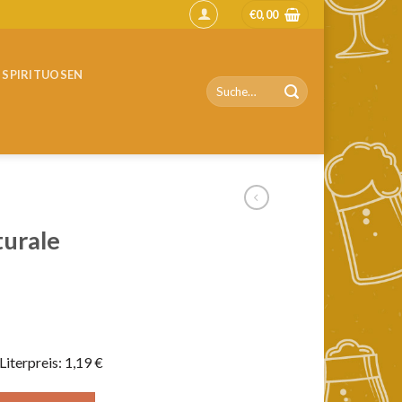
€
0,00
SPIRITUOSEN
Suche
nach:
turale
Literpreis: 1,19 €