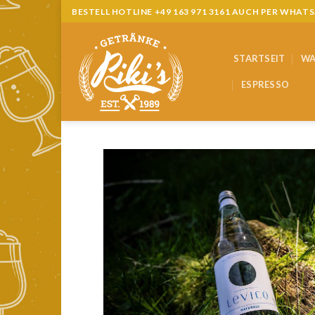
Skip
BESTELL HOTLINE +49 163 971 3161 AUCH PER WHAT
to
content
STARTSEIT
WA
ESPRESSO