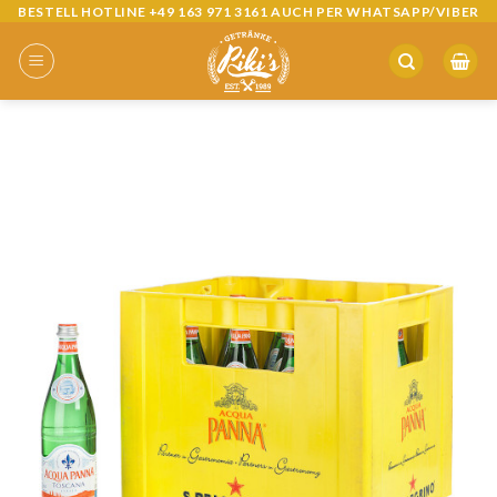
BESTELL HOTLINE +49 163 971 3161 AUCH PER WHATSAPP/VIBER
Skip
to
content