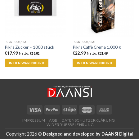
ESPRESSO/KAFFEE
ESPRESSO/KAFFEE
Piki’s Zucker – 1000 stück
Piki’s Caffè Crema 1.000 g
€
17,99
€
22,99
Netto:
€
16,81
Netto:
€
21,49
IN DEN WARENKORB
IN DEN WARENKORB
IMPRESSUM
AGB
DATENSCHUTZERKLÄRUNG
WIDERRUFSBELEHRUNG
Copyright 2026 ©
Designed and developed by
DAANSI Digital